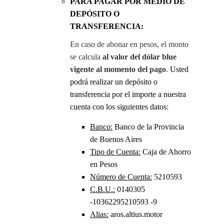
PARA PAGAR POR MEDIO DE 
DEPÓSITO O 
TRANSFERENCIA:
En caso de abonar en pesos, el monto 
se calcula 
al valor del dólar blue 
. 
vigente al momento del pago
Usted 
podrá realizar un depósito o 
transferencia por el importe a nuestra 
cuenta con los siguientes datos:
Banco:
 Banco de la Provincia 
de Buenos Aires
Tipo de Cuenta:
 Caja de Ahorro 
en Pesos
Número de Cuenta:
 5210593
C.B.U.:
 0140305 
-10362295210593 -9
Alias:
 aros.altius.motor